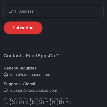
Contact - FoodAppsCo™
General Inquiries
info@foodappsco.com
Support - Global
support@foodappsco.com
🇺🇸
🇩🇪
🇪🇸
🇫🇷
🇧🇷