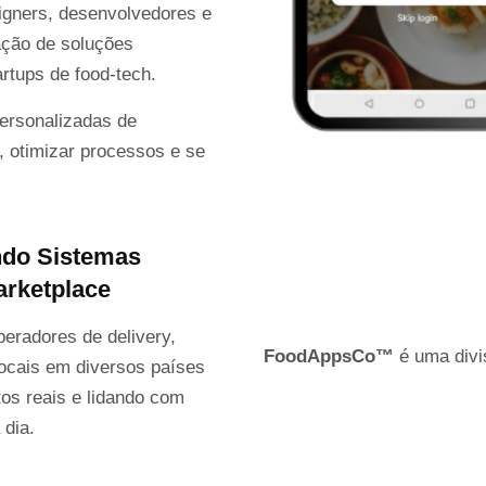
igners, desenvolvedores e
ação de soluções
rtups de food-tech.
ersonalizadas de
, otimizar processos e se
ndo Sistemas
arketplace
peradores de delivery,
FoodAppsCo™
é uma divi
locais em diversos países
os reais e lidando com
 dia.