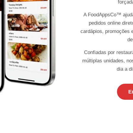
forçad
A FoodAppsCo™ ajuda 
pedidos online dire
cardápios, promoções e
de
Confiadas por restau
múltiplas unidades, n
dia a 
E