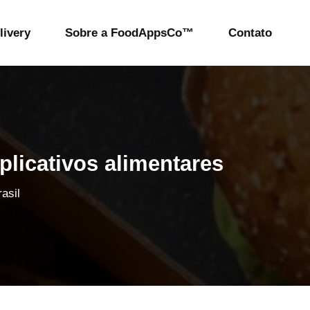
livery
Sobre a FoodAppsCo™
Contato
icativos alimentares
asil