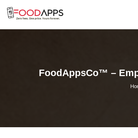
FoodAppsCo™ – Empre
Ho