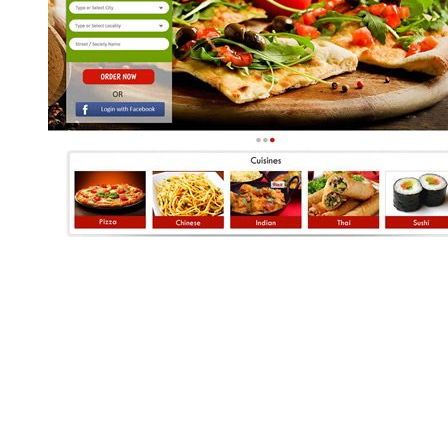
200+
Live Apps
1529K
Codezeile