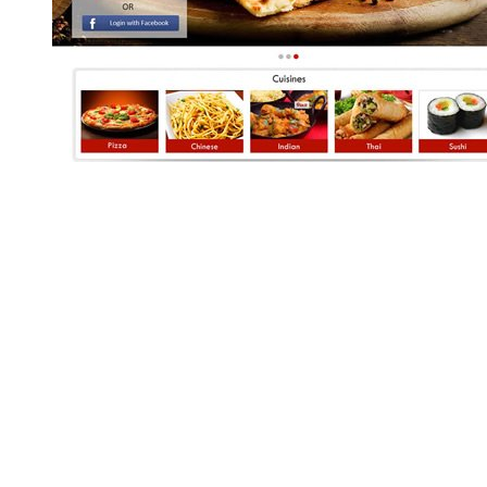
200+
Applis en direct
1529K
Ligne de code
62K
Téléchargements