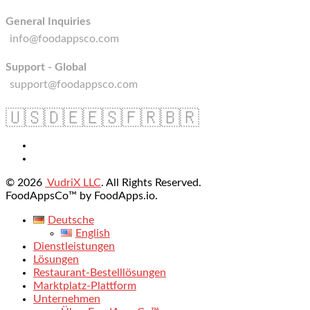
General Inquiries
info@foodappsco.com
Support - Global
support@foodappsco.com
🇺🇸
🇩🇪
🇪🇸
🇫🇷
🇧🇷
© 2026
VudriX LLC
. All Rights Reserved.
FoodAppsCo™ by FoodApps.io.
Deutsche
English
Dienstleistungen
Lösungen
Restaurant-Bestelllösungen
Marktplatz-Plattform
Unternehmen