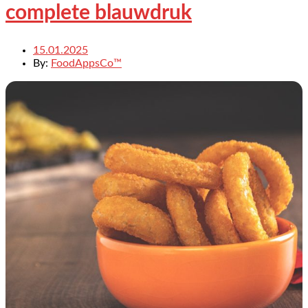
complete blauwdruk
15.01.2025
By:
FoodAppsCo™